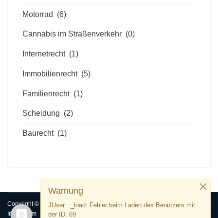
Motorrad
(6)
Cannabis im Straßenverkehr
(0)
Internetrecht
(1)
Immobilienrecht
(5)
Familienrecht
(1)
Scheidung
(2)
Baurecht
(1)
Warnung
Copyright © 2019 - 2026 Rechtsanwälte Struck Dortmund
JUser: :_load: Fehler beim Laden des Benutzers mit
Impressum
Datenschutz
Partner
der ID: 69