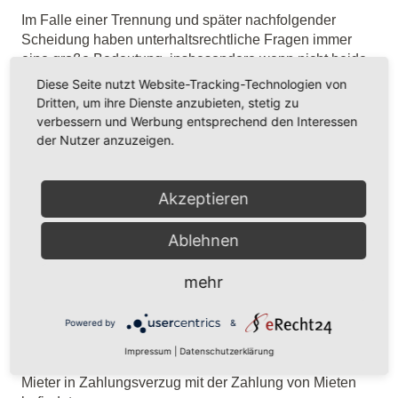
Im Falle einer Trennung und später nachfolgender
Scheidung haben unterhaltsrechtliche Fragen immer
eine große Bedeutung, insbesondere wenn nicht beide
Ehepartner voll berufstätig sind und nach der Trennung
Diese Seite nutzt Website-Tracking-Technologien von
in eine finanzielle Bedürftigkeit geraten.
Dritten, um ihre Dienste anzubieten, stetig zu
verbessern und Werbung entsprechend den Interessen
der Nutzer anzuzeigen.
Gelesen
4478
mal
weiterlesen ...
Akzeptieren
Ablehnen
08
März
Fristlose Kündigungen des Vermieters –
mehr
Was geht wann?
Publiziert in
Allgemein
Powered by
&
Ein Wohnungsmietverhältnis kann von einem
Impressum
|
Datenschutzerklärung
Vermieter fristlos gekündigt werden, wenn sich der
Mieter in Zahlungsverzug mit der Zahlung von Mieten