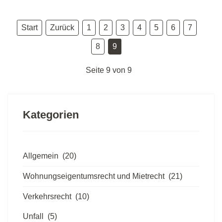
Start
Zurück
1
2
3
4
5
6
7
8
9
Seite 9 von 9
Kategorien
Allgemein
(20)
Wohnungseigentumsrecht und Mietrecht
(21)
Verkehrsrecht
(10)
Unfall
(5)