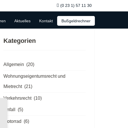
(0 23 1) 57 11 30
ren
Aktuelles
Kontakt
Bußgeldrechner
Kategorien
Allgemein
(20)
Wohnungseigentumsrecht und
Mietrecht
(21)
Verkehrsrecht
(10)
Unfall
(5)
Motorrad
(6)