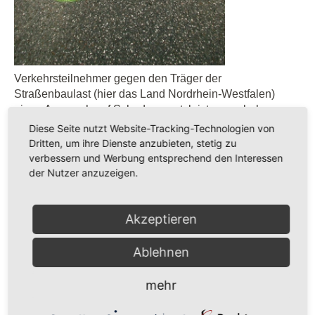
Verkehrsteilnehmer gegen den Träger der
Straßenbaulast (hier das Land Nordrhein-Westfalen)
einen Anspruch auf Schadenersatzleistungen haben,
wenn „der Fahrbahnbelag einer Straße in
Diese Seite nutzt Website-Tracking-Technologien von
unfallursächlicher Weise einen den Schwellenwert der
Dritten, um ihre Dienste anzubieten, stetig zu
M BGriff (Merkblatt zur Bewertung der Straßengriffigkeit
verbessern und Werbung entsprechend den Interessen
bei Nässe) unterschreitenden Seitenkraftbeiwert“
der Nutzer anzuzeigen.
aufweist.
Akzeptieren
Publiziert in
Motorrad
weiterlesen ...
Ablehnen
Dienstag, 08 März 2016 15:14
mehr
Dash-Cam`s an Motorrädern