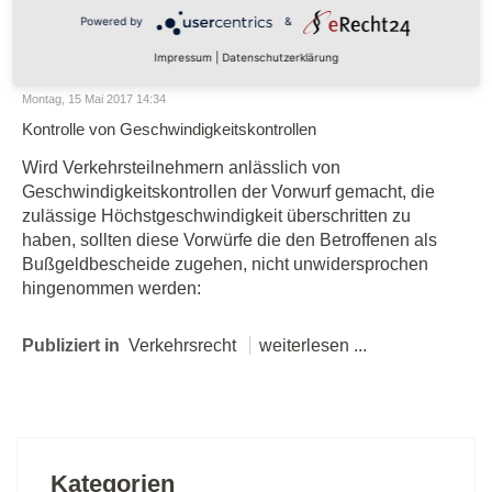
Publiziert in
Motorrad
weiterlesen ...
Powered by
&
Impressum
|
Datenschutzerklärung
Montag, 15 Mai 2017 14:34
Kontrolle von Geschwindigkeitskontrollen
Wird Verkehrsteilnehmern anlässlich von
Geschwindigkeitskontrollen der Vorwurf gemacht, die
zulässige Höchstgeschwindigkeit überschritten zu
haben, sollten diese Vorwürfe die den Betroffenen als
Bußgeldbescheide zugehen, nicht unwidersprochen
hingenommen werden:
Publiziert in
Verkehrsrecht
weiterlesen ...
Kategorien