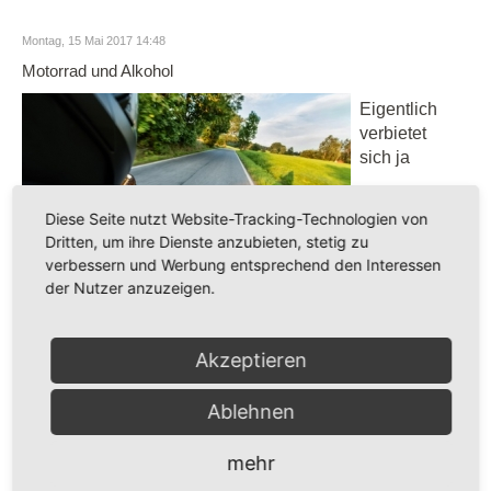
Montag, 15 Mai 2017 14:48
Motorrad und Alkohol
Eigentlich
verbietet
sich ja
Diese Seite nutzt Website-Tracking-Technologien von
Dritten, um ihre Dienste anzubieten, stetig zu
verbessern und Werbung entsprechend den Interessen
der Nutzer anzuzeigen.
Alkoholgenuss und nachfolgendes Motorradfahren
schon grundsätzlich, weil die Fahrtüchtigkeit eines
Akzeptieren
Motorradfahrers nach Alkoholgenuss schon viel früher
als bei Autofahrern beeinträchtigt ist, weil schon mit
wenig Alkohol das Gleichgewichtsgefühl nicht mehr
Ablehnen
richtig funktioniert, so dass Balance und Kurvenfahren
in solchen Situationen schnell schwierig wird.
mehr